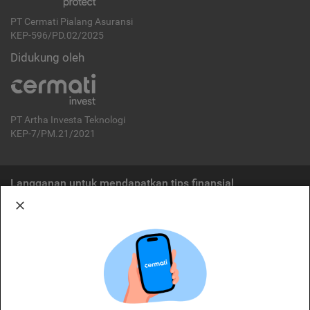
PT Cermati Pialang Asuransi
KEP-596/PD.02/2025
Didukung oleh
PT Artha Investa Teknologi
KEP-7/PM.21/2021
Langganan untuk mendapatkan tips finansial
Berlangganan
Disclaimer:
Cermati merupakan penyelenggara agregasi jasa keuangan yang terdaftar di
OJK. Oleh karena itu, produk dan/atau layanan jasa keuangan yang
ditawarkan bukan merupakan produk dan/atau layanan jasa keuangan yang
diterbitkan oleh Cermati dan Cermati tidak bertanggung jawab atas tuntutan