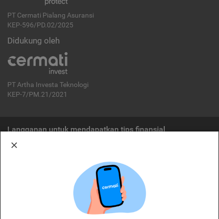
PT Cermati Pialang Asuransi
KEP-596/PD.02/2025
Didukung oleh
PT Artha Investa Teknologi
KEP-7/PM.21/2021
Langganan untuk mendapatkan tips finansial
Berlangganan
Disclaimer:
Cermati merupakan penyelenggara agregasi jasa keuangan yang terdaftar di
OJK. Oleh karena itu, produk dan/atau layanan jasa keuangan yang
ditawarkan bukan merupakan produk dan/atau layanan jasa keuangan yang
diterbitkan oleh Cermati dan Cermati tidak bertanggung jawab atas tuntutan