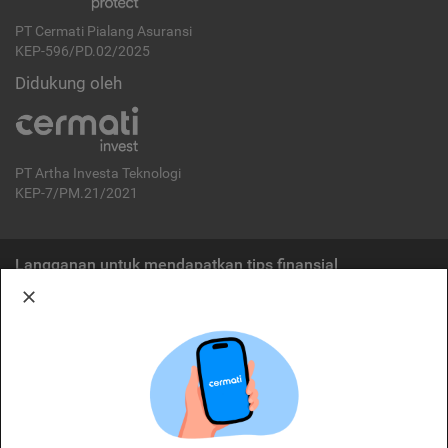
PT Cermati Pialang Asuransi
KEP-596/PD.02/2025
Didukung oleh
PT Artha Investa Teknologi
KEP-7/PM.21/2021
Langganan untuk mendapatkan tips finansial
Berlangganan
Disclaimer:
Cermati merupakan penyelenggara agregasi jasa keuangan yang terdaftar di
OJK. Oleh karena itu, produk dan/atau layanan jasa keuangan yang
ditawarkan bukan merupakan produk dan/atau layanan jasa keuangan yang
diterbitkan oleh Cermati dan Cermati tidak bertanggung jawab atas tuntutan