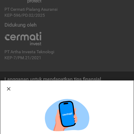
PT Cermati Pialang Asuransi
KEP-596/PD.02/2025
Didukung oleh
PT Artha Investa Teknologi
KEP-7/PM.21/2021
Langganan untuk mendapatkan tips finansial
Berlangganan
Disclaimer:
Cermati merupakan penyelenggara agregasi jasa keuangan yang terdaftar di
OJK. Oleh karena itu, produk dan/atau layanan jasa keuangan yang
ditawarkan bukan merupakan produk dan/atau layanan jasa keuangan yang
diterbitkan oleh Cermati dan Cermati tidak bertanggung jawab atas tuntutan