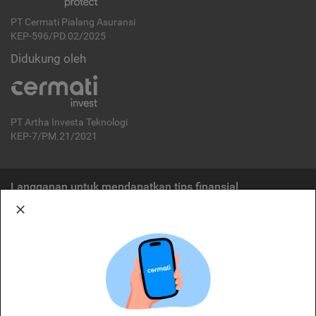
PT Cermati Pialang Asuransi
KEP-596/PD.02/2025
Didukung oleh
PT Artha Investa Teknologi
KEP-7/PM.21/2021
Langganan untuk mendapatkan tips finansial
Berlangganan
Disclaimer:
Cermati merupakan penyelenggara agregasi jasa keuangan yang terdaftar di
OJK. Oleh karena itu, produk dan/atau layanan jasa keuangan yang
ditawarkan bukan merupakan produk dan/atau layanan jasa keuangan yang
diterbitkan oleh Cermati dan Cermati tidak bertanggung jawab atas tuntutan