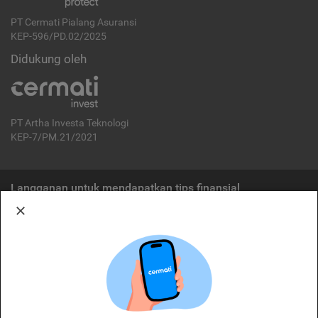
PT Cermati Pialang Asuransi
KEP-596/PD.02/2025
Didukung oleh
PT Artha Investa Teknologi
KEP-7/PM.21/2021
Langganan untuk mendapatkan tips finansial
Berlangganan
Disclaimer:
Cermati merupakan penyelenggara agregasi jasa keuangan yang terdaftar di
OJK. Oleh karena itu, produk dan/atau layanan jasa keuangan yang
ditawarkan bukan merupakan produk dan/atau layanan jasa keuangan yang
diterbitkan oleh Cermati dan Cermati tidak bertanggung jawab atas tuntutan