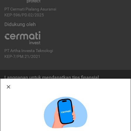
PT Cermati Pialang Asuransi
KEP-596/PD.02/2025
Didukung oleh
PT Artha Investa Teknologi
KEP-7/PM.21/2021
Langganan untuk mendapatkan tips finansial
Berlangganan
Disclaimer:
Cermati merupakan penyelenggara agregasi jasa keuangan yang terdaftar di
OJK. Oleh karena itu, produk dan/atau layanan jasa keuangan yang
ditawarkan bukan merupakan produk dan/atau layanan jasa keuangan yang
diterbitkan oleh Cermati dan Cermati tidak bertanggung jawab atas tuntutan