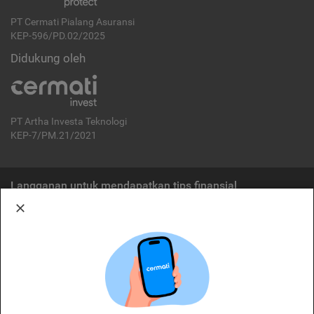
PT Cermati Pialang Asuransi
KEP-596/PD.02/2025
Didukung oleh
PT Artha Investa Teknologi
KEP-7/PM.21/2021
Langganan untuk mendapatkan tips finansial
Berlangganan
Disclaimer:
Cermati merupakan penyelenggara agregasi jasa keuangan yang terdaftar di
OJK. Oleh karena itu, produk dan/atau layanan jasa keuangan yang
ditawarkan bukan merupakan produk dan/atau layanan jasa keuangan yang
diterbitkan oleh Cermati dan Cermati tidak bertanggung jawab atas tuntutan