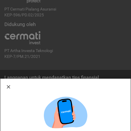
PT Cermati Pialang Asuransi
KEP-596/PD.02/2025
Didukung oleh
PT Artha Investa Teknologi
KEP-7/PM.21/2021
Langganan untuk mendapatkan tips finansial
Berlangganan
Disclaimer:
Cermati merupakan penyelenggara agregasi jasa keuangan yang terdaftar di
OJK. Oleh karena itu, produk dan/atau layanan jasa keuangan yang
ditawarkan bukan merupakan produk dan/atau layanan jasa keuangan yang
diterbitkan oleh Cermati dan Cermati tidak bertanggung jawab atas tuntutan