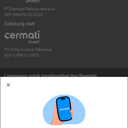
PT Cermati Pialang Asuransi
KEP-596/PD.02/2025
Didukung oleh
PT Artha Investa Teknologi
KEP-7/PM.21/2021
Langganan untuk mendapatkan tips finansial
Berlangganan
Disclaimer:
Cermati merupakan penyelenggara agregasi jasa keuangan yang terdaftar di
OJK. Oleh karena itu, produk dan/atau layanan jasa keuangan yang
ditawarkan bukan merupakan produk dan/atau layanan jasa keuangan yang
diterbitkan oleh Cermati dan Cermati tidak bertanggung jawab atas tuntutan