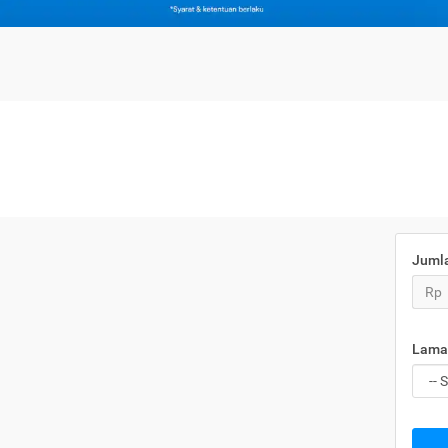
Juml
Rp
Lama