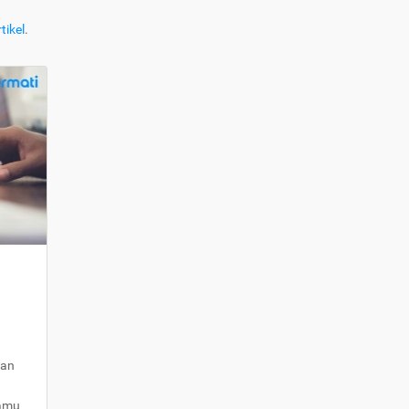
tikel
.
kan
kamu