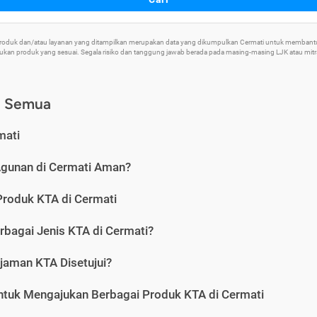
 Produk dan/atau layanan yang ditampilkan merupakan data yang dikumpulkan Cermati untuk memban
an produk yang sesuai. Segala risiko dan tanggung jawab berada pada masing-masing LJK atau mitra 
) Semua
mati
Agunan di Cermati Aman?
Produk KTA di Cermati
rbagai Jenis KTA di Cermati?
jaman KTA Disetujui?
ntuk Mengajukan Berbagai Produk KTA di Cermati