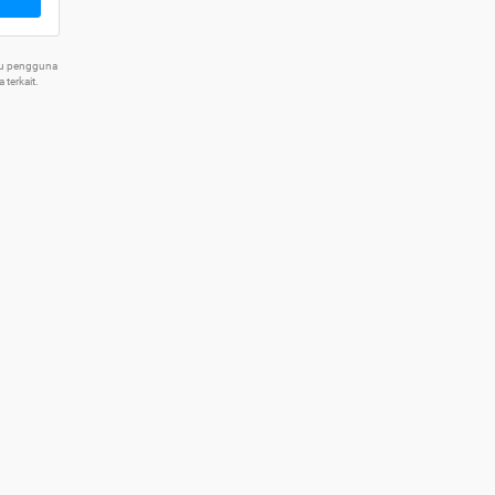
tu pengguna
terkait.