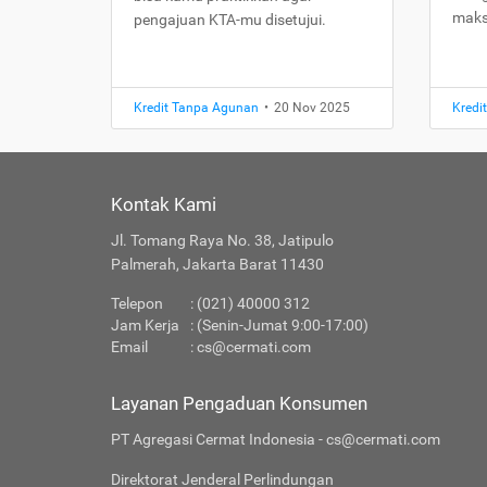
maks
pengajuan KTA-mu disetujui.
Kredit Tanpa Agunan
•
20 Nov 2025
Kredi
Kontak Kami
Jl. Tomang Raya No. 38, Jatipulo
Palmerah, Jakarta Barat 11430
Telepon
: (021) 40000 312
Jam Kerja
: (Senin-Jumat 9:00-17:00)
Email
:
cs@cermati.com
Layanan Pengaduan Konsumen
PT Agregasi Cermat Indonesia - cs@cermati.com
Direktorat Jenderal Perlindungan