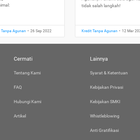
imal:
tidak salah langkah!
t Tanpa Agunan
•
26 Sep 2022
Kredit Tanpa Agunan
•
12 Mar 20
Cermati
Lainnya
Tentang Kami
Syarat & Ketentuan
FAQ
Kebijakan Privasi
Hubungi Kami
Kebijakan SMKI
Artikel
Whistleblowing
Anti Gratifikasi