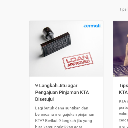
Tips
9 Langkah Jitu agar
Tip
Pengajuan Pinjaman KTA
KTA
Disetujui
KTA 
perb
Lagi butuh dana suntikan dan
cukup
berencana mengajukan pinjaman
cerd
KTA? Berikut 9 langkah jitu yang
meng
bisa kamu praktikkan agar