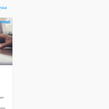
tikel
.
kan
kamu