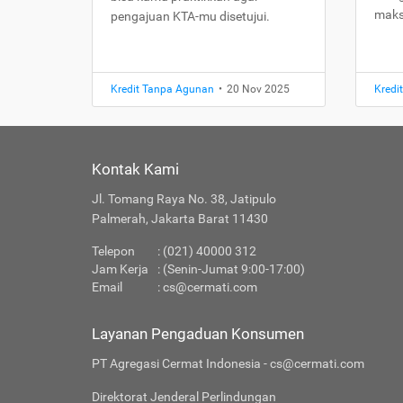
maks
pengajuan KTA-mu disetujui.
Kredit Tanpa Agunan
•
20 Nov 2025
Kredi
Kontak Kami
Jl. Tomang Raya No. 38, Jatipulo
Palmerah, Jakarta Barat 11430
Telepon
: (021) 40000 312
Jam Kerja
: (Senin-Jumat 9:00-17:00)
Email
:
cs@cermati.com
Layanan Pengaduan Konsumen
PT Agregasi Cermat Indonesia - cs@cermati.com
Direktorat Jenderal Perlindungan