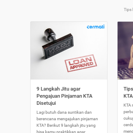
Tips
9 Langkah Jitu agar
Tip
Pengajuan Pinjaman KTA
KTA
Disetujui
KTA 
perb
Lagi butuh dana suntikan dan
cukup
berencana mengajukan pinjaman
cerd
KTA? Berikut 9 langkah jitu yang
meng
bisa kamu praktikkan agar