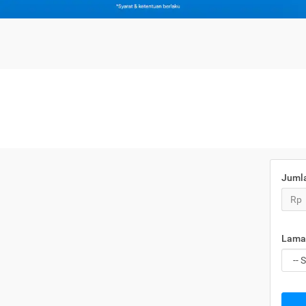
Juml
Rp
Lama