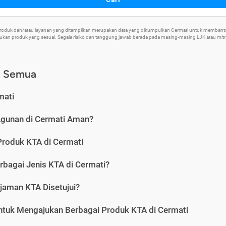
 Produk dan/atau layanan yang ditampilkan merupakan data yang dikumpulkan Cermati untuk memban
an produk yang sesuai. Segala risiko dan tanggung jawab berada pada masing-masing LJK atau mitra 
) Semua
mati
Agunan di Cermati Aman?
Produk KTA di Cermati
rbagai Jenis KTA di Cermati?
jaman KTA Disetujui?
ntuk Mengajukan Berbagai Produk KTA di Cermati