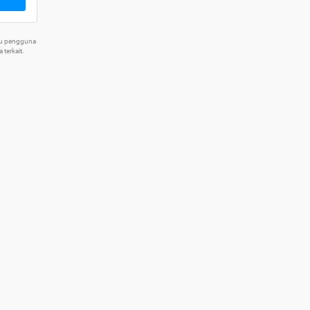
tu pengguna
terkait.