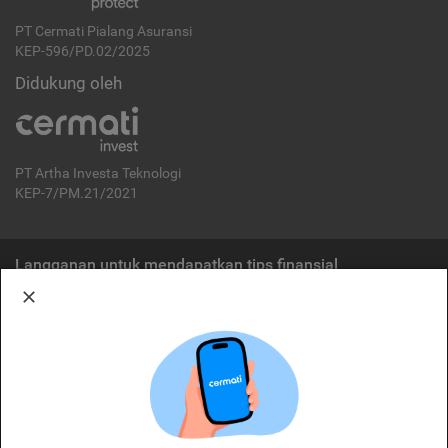
PT Cermati Pialang Asuransi
KEP-596/PD.02/2025
Didukung oleh
PT Artha Investa Teknologi
KEP-7/PM.21/2021
Langganan untuk mendapatkan tips finansial
Berlangganan
Disclaimer:
Cermati merupakan penyelenggara agregasi jasa keuangan yang terdaftar di
OJK. Oleh karena itu, produk dan/atau layanan jasa keuangan yang
ditawarkan bukan merupakan produk dan/atau layanan jasa keuangan yang
diterbitkan oleh Cermati dan Cermati tidak bertanggung jawab atas tuntutan