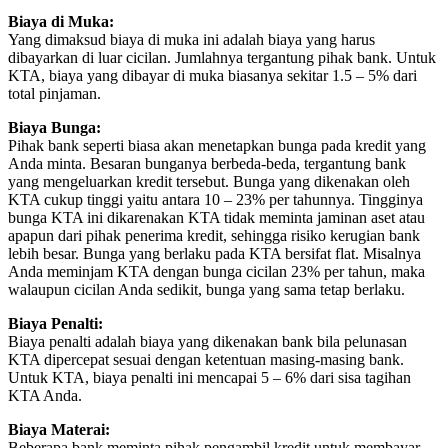
Biaya di Muka:
Yang dimaksud biaya di muka ini adalah biaya yang harus
dibayarkan di luar cicilan. Jumlahnya tergantung pihak bank. Untuk
KTA, biaya yang dibayar di muka biasanya sekitar 1.5 – 5% dari
total pinjaman.
Biaya Bunga:
Pihak bank seperti biasa akan menetapkan bunga pada kredit yang
Anda minta. Besaran bunganya berbeda-beda, tergantung bank
yang mengeluarkan kredit tersebut. Bunga yang dikenakan oleh
KTA cukup tinggi yaitu antara 10 – 23% per tahunnya. Tingginya
bunga KTA ini dikarenakan KTA tidak meminta jaminan aset atau
apapun dari pihak penerima kredit, sehingga risiko kerugian bank
lebih besar. Bunga yang berlaku pada KTA bersifat flat. Misalnya
Anda meminjam KTA dengan bunga cicilan 23% per tahun, maka
walaupun cicilan Anda sedikit, bunga yang sama tetap berlaku.
Biaya Penalti:
Biaya penalti adalah biaya yang dikenakan bank bila pelunasan
KTA dipercepat sesuai dengan ketentuan masing-masing bank.
Untuk KTA, biaya penalti ini mencapai 5 – 6% dari sisa tagihan
KTA Anda.
Biaya Materai:
Beberapa bank meminta pihak pengambil kredit untuk membayar