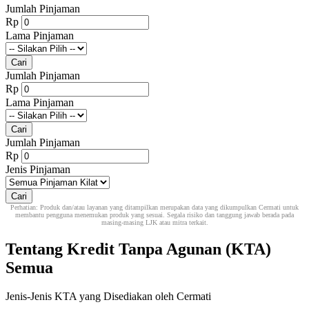
Jumlah Pinjaman
Rp
Lama Pinjaman
Cari
Jumlah Pinjaman
Rp
Lama Pinjaman
Cari
Jumlah Pinjaman
Rp
Jenis Pinjaman
Cari
Perhatian: Produk dan/atau layanan yang ditampilkan merupakan data yang dikumpulkan Cermati untuk
membantu pengguna menemukan produk yang sesuai. Segala risiko dan tanggung jawab berada pada
masing-masing LJK atau mitra terkait.
Tentang Kredit Tanpa Agunan (KTA)
Semua
Jenis-Jenis KTA yang Disediakan oleh Cermati