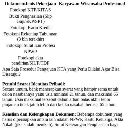
Dokumen/Jenis Pekerjaan
Karyawan
Wirausaha
Profesional
Fotokopi KTP/KITAS
Bukti Penghasilan (Slip
Gaji/SKP/SPT)
Fotokopi Kartu Kredit
Fotokopi Rekening Tabungan
(3 bln terakhir)
Fotokopi Surat Izin Profesi
NPWP
Fotokopi akta
pendirian/SIUP/TDP
Apa Saja Prosedur Pengajuan KTA yang Perlu Dilalui Agar Bisa
Disetujui?
Penuhi Syarat Identitas Pribadi:
Secara umum, bank menerapkan syarat yang hampir sama untuk
calon nasabahnya yaitu usia minimal 21 tahun, dan maksimal 65
tahun. Usia maksimal tersebut dalam artian batas akhir tenor
pinjaman tidak jatuh lebih dari ketika nasabah berusia 65 tahun.
Keaslian dan Kelengkapan Dokumen:
Beberapa dokumen yang
harus dipersiapkan antara lain adalah NPWP, Kartu Keluarga, Akta
Nikah (jika sudah menikah), Surat Keterangan Penghasilan bagi