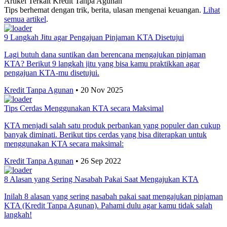
Artikel Terkait Kredit Tanpa Agunan
Tips berhemat dengan trik, berita, ulasan mengenai keuangan.
Lihat
semua artikel
.
9 Langkah Jitu agar Pengajuan Pinjaman KTA Disetujui
Lagi butuh dana suntikan dan berencana mengajukan pinjaman
KTA? Berikut 9 langkah jitu yang bisa kamu praktikkan agar
pengajuan KTA-mu disetujui.
Kredit Tanpa Agunan
•
20 Nov 2025
Tips Cerdas Menggunakan KTA secara Maksimal
KTA menjadi salah satu produk perbankan yang populer dan cukup
banyak diminati. Berikut tips cerdas yang bisa diterapkan untuk
menggunakan KTA secara maksimal:
Kredit Tanpa Agunan
•
26 Sep 2022
8 Alasan yang Sering Nasabah Pakai Saat Mengajukan KTA
Inilah 8 alasan yang sering nasabah pakai saat mengajukan pinjaman
KTA (Kredit Tanpa Agunan). Pahami dulu agar kamu tidak salah
langkah!