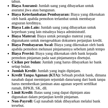
tahun.
Biaya Asuransi:
Jumlah uang yang dibayarkan untuk
asuransi jiwa atau bangunan.
Biaya Keterlambatan Pembayaran:
Biaya yang dikenakan
oleh bank apabila pemohon terlambat untuk membayar
angsuran kreditnya.
Biaya Lain-Lain:
Jumlah uang yang dibayarkan untuk
keperluan yang lain misalnya biaya administratif.
Biaya Materai:
Biaya untuk perangko materai yang
digunakann untuk mengesahkan dokumen perjanjian kredit.
Biaya Pembayaran Awal:
Biaya yang dikenakan oleh bank
apabila pemohon melunasi pinjamannya sebelum jatuh tempo
Biaya Provisi:
Biaya yang dikenakan oleh bank kepada
pemohon pinjaman pada saat pinjamannya disetujui.
Cicilan per bulan:
Jumlah yang harus dibayarkan ke bank
setiap bulan.
Jumlah Kredit:
Jumlah yang ingin dipinjam.
Kredit Tanpa Agunan (KTA):
Sebuah produk bank, dimana
nasabah dapat meminjam sejumlah dana/uang dari bank tanpa
harus memberikan jaminan atau agunan seperti sertifikat
rumah, BPKB, SK, dll.
Limit Kredit:
Batas uang yang dapat dipinjam atau
digunakan dalam perjanjian kredit pinjaman.
Non-Payroll:
Gaji nasabah tidak dibayarkan melalui bank
tersebut.