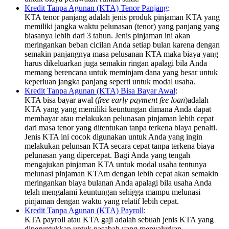
Kredit Tanpa Agunan (KTA) Tenor Panjang
:
KTA tenor panjang adalah jenis produk pinjaman KTA yang
memiliki jangka waktu pelunasan (tenor) yang panjang yang
biasanya lebih dari 3 tahun. Jenis pinjaman ini akan
meringankan beban cicilan Anda setiap bulan karena dengan
semakin panjangnya masa pelusanan KTA maka biaya yang
harus dikeluarkan juga semakin ringan apalagi bila Anda
memang berencana untuk meminjam dana yang besar untuk
keperluan jangka panjang seperti untuk modal usaha.
Kredit Tanpa Agunan (KTA) Bisa Bayar Awal
:
KTA bisa bayar awal (
free early payment fee loan
)adalah
KTA yang yang memiliki keuntungan dimana Anda dapat
membayar atau melakukan pelunasan pinjaman lebih cepat
dari masa tenor yang ditentukan tanpa terkena biaya penalti.
Jenis KTA ini cocok digunakan untuk Anda yang ingin
melakukan pelunsan KTA secara cepat tanpa terkena biaya
pelunasan yang dipercepat. Bagi Anda yang tengah
mengajukan pinjaman KTA untuk modal usaha tentunya
melunasi pinjaman KTAm dengan lebih cepat akan semakin
meringankan biaya bulanan Anda apalagi bila usaha Anda
telah mengalami keuntungan sehigga mampu melunasi
pinjaman dengan waktu yang relatif lebih cepat.
Kredit Tanpa Agunan (KTA) Payroll
:
KTA payroll atau KTA gaji adalah sebuah jenis KTA yang
diperuntukkan untuk nasabah yang menyalurkan