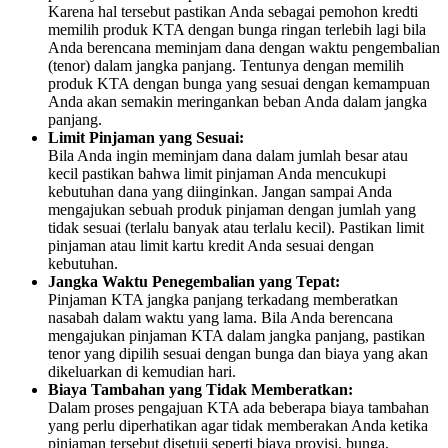
Karena hal tersebut pastikan Anda sebagai pemohon kredti
memilih produk KTA dengan bunga ringan terlebih lagi bila
Anda berencana meminjam dana dengan waktu pengembalian
(tenor) dalam jangka panjang. Tentunya dengan memilih
produk KTA dengan bunga yang sesuai dengan kemampuan
Anda akan semakin meringankan beban Anda dalam jangka
panjang.
Limit Pinjaman yang Sesuai:
Bila Anda ingin meminjam dana dalam jumlah besar atau
kecil pastikan bahwa limit pinjaman Anda mencukupi
kebutuhan dana yang diinginkan. Jangan sampai Anda
mengajukan sebuah produk pinjaman dengan jumlah yang
tidak sesuai (terlalu banyak atau terlalu kecil). Pastikan limit
pinjaman atau limit kartu kredit Anda sesuai dengan
kebutuhan.
Jangka Waktu Penegembalian yang Tepat:
Pinjaman KTA jangka panjang terkadang memberatkan
nasabah dalam waktu yang lama. Bila Anda berencana
mengajukan pinjaman KTA dalam jangka panjang, pastikan
tenor yang dipilih sesuai dengan bunga dan biaya yang akan
dikeluarkan di kemudian hari.
Biaya Tambahan yang Tidak Memberatkan:
Dalam proses pengajuan KTA ada beberapa biaya tambahan
yang perlu diperhatikan agar tidak memberakan Anda ketika
pinjaman tersebut disetuji seperti biaya provisi, bunga,