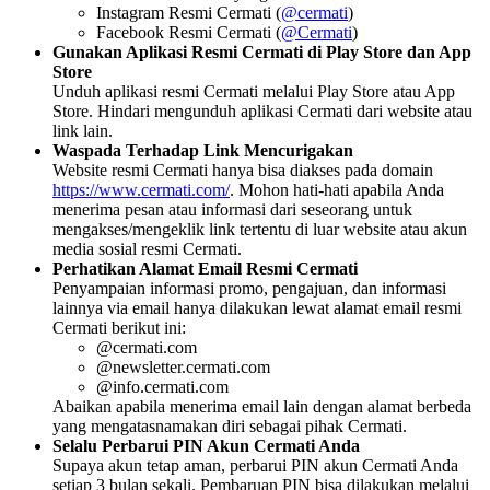
Instagram Resmi Cermati (
@cermati
)
Facebook Resmi Cermati (
@Cermati
)
Gunakan Aplikasi Resmi Cermati di Play Store dan App
Store
Unduh aplikasi resmi Cermati melalui Play Store atau App
Store. Hindari mengunduh aplikasi Cermati dari website atau
link lain.
Waspada Terhadap Link Mencurigakan
Website resmi Cermati hanya bisa diakses pada domain
https://www.cermati.com/
. Mohon hati-hati apabila Anda
menerima pesan atau informasi dari seseorang untuk
mengakses/mengeklik link tertentu di luar website atau akun
media sosial resmi Cermati.
Perhatikan Alamat Email Resmi Cermati
Penyampaian informasi promo, pengajuan, dan informasi
lainnya via email hanya dilakukan lewat alamat email resmi
Cermati berikut ini:
@cermati.com
@newsletter.cermati.com
@info.cermati.com
Abaikan apabila menerima email lain dengan alamat berbeda
yang mengatasnamakan diri sebagai pihak Cermati.
Selalu Perbarui PIN Akun Cermati Anda
Supaya akun tetap aman, perbarui PIN akun Cermati Anda
setiap 3 bulan sekali. Pembaruan PIN bisa dilakukan melalui