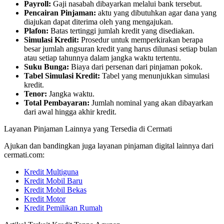
Payroll:
Gaji nasabah dibayarkan melalui bank tersebut.
Pencairan Pinjaman:
aktu yang dibutuhkan agar dana yang
diajukan dapat diterima oleh yang mengajukan.
Plafon:
Batas tertinggi jumlah kredit yang disediakan.
Simulasi Kredit:
Prosedur untuk memperkirakan berapa
besar jumlah angsuran kredit yang harus dilunasi setiap bulan
atau setiap tahunnya dalam jangka waktu tertentu.
Suku Bunga:
Biaya dari persenan dari pinjaman pokok.
Tabel Simulasi Kredit:
Tabel yang menunjukkan simulasi
kredit.
Tenor:
Jangka waktu.
Total Pembayaran:
Jumlah nominal yang akan dibayarkan
dari awal hingga akhir kredit.
Layanan Pinjaman Lainnya yang Tersedia di Cermati
Ajukan dan bandingkan juga layanan pinjaman digital lainnya dari
cermati.com:
Kredit Multiguna
Kredit Mobil Baru
Kredit Mobil Bekas
Kredit Motor
Kredit Pemilikan Rumah