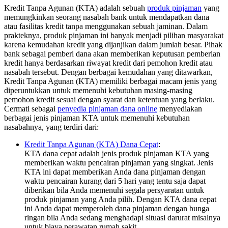
Kredit Tanpa Agunan (KTA) adalah sebuah
produk pinjaman
yang
memungkinkan seorang nasabah bank untuk mendapatkan dana
atau fasilitas kredit tanpa menggunakan sebuah jaminan. Dalam
prakteknya, produk pinjaman ini banyak menjadi pilihan masyarakat
karena kemudahan kredit yang dijanjikan dalam jumlah besar. Pihak
bank sebagai pemberi dana akan memberikan keputusan pemberian
kredit hanya berdasarkan riwayat kredit dari pemohon kredit atau
nasabah tersebut. Dengan berbagai kemudahan yang ditawarkan,
Kredit Tanpa Agunan (KTA) memiliki berbagai macam jenis yang
diperuntukkan untuk memenuhi kebutuhan masing-masing
pemohon kredit sesuai dengan syarat dan ketentuan yang berlaku.
Cermati sebagai
penyedia pinjaman dana online
menyediakan
berbagai jenis pinjaman KTA untuk memenuhi kebutuhan
nasabahnya, yang terdiri dari:
Kredit Tanpa Agunan (KTA) Dana Cepat
:
KTA dana cepat adalah jenis produk pinjaman KTA yang
memberikan waktu pencairan pinjaman yang singkat. Jenis
KTA ini dapat memberikan Anda dana pinjaman dengan
waktu pencairan kurang dari 5 hari yang tentu saja dapat
diberikan bila Anda memenuhi segala persyaratan untuk
produk pinjaman yang Anda pilih. Dengan KTA dana cepat
ini Anda dapat memperoleh dana pinjaman dengan bunga
ringan bila Anda sedang menghadapi situasi darurat misalnya
untuk biaya perawatan rumah sakit.