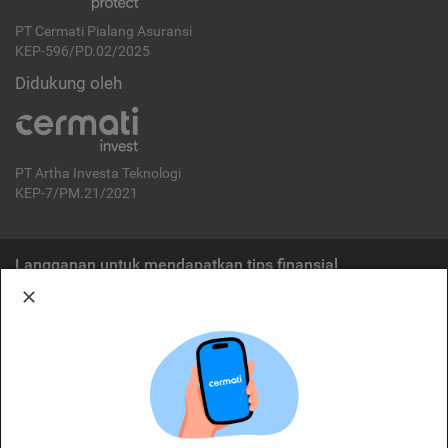
PT Cermati Pialang Asuransi
KEP-596/PD.02/2025
Didukung oleh
PT Artha Investa Teknologi
KEP-7/PM.21/2021
Langganan untuk mendapatkan tips finansial
Berlangganan
Disclaimer:
Cermati merupakan penyelenggara agregasi jasa keuangan yang terdaftar di
OJK. Oleh karena itu, produk dan/atau layanan jasa keuangan yang
ditawarkan bukan merupakan produk dan/atau layanan jasa keuangan yang
diterbitkan oleh Cermati dan Cermati tidak bertanggung jawab atas tuntutan