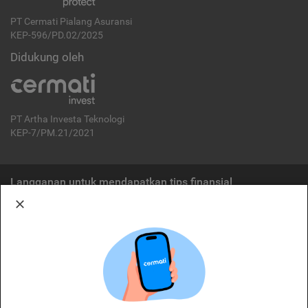
PT Cermati Pialang Asuransi
KEP-596/PD.02/2025
Didukung oleh
PT Artha Investa Teknologi
KEP-7/PM.21/2021
Langganan untuk mendapatkan tips finansial
Berlangganan
Disclaimer:
Cermati merupakan penyelenggara agregasi jasa keuangan yang terdaftar di
OJK. Oleh karena itu, produk dan/atau layanan jasa keuangan yang
ditawarkan bukan merupakan produk dan/atau layanan jasa keuangan yang
diterbitkan oleh Cermati dan Cermati tidak bertanggung jawab atas tuntutan