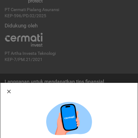
PT Cermati Pialang Asuransi
KEP-596/PD.02/2025
Didukung oleh
PT Artha Investa Teknologi
KEP-7/PM.21/2021
Langganan untuk mendapatkan tips finansial
Berlangganan
Disclaimer:
Cermati merupakan penyelenggara agregasi jasa keuangan yang terdaftar di
OJK. Oleh karena itu, produk dan/atau layanan jasa keuangan yang
ditawarkan bukan merupakan produk dan/atau layanan jasa keuangan yang
diterbitkan oleh Cermati dan Cermati tidak bertanggung jawab atas tuntutan