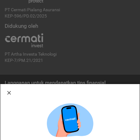
PT Cermati Pialang Asuransi
KEP-596/PD.02/2025
Didukung oleh
PT Artha Investa Teknologi
KEP-7/PM.21/2021
Langganan untuk mendapatkan tips finansial
Berlangganan
Disclaimer:
Cermati merupakan penyelenggara agregasi jasa keuangan yang terdaftar di
OJK. Oleh karena itu, produk dan/atau layanan jasa keuangan yang
ditawarkan bukan merupakan produk dan/atau layanan jasa keuangan yang
diterbitkan oleh Cermati dan Cermati tidak bertanggung jawab atas tuntutan