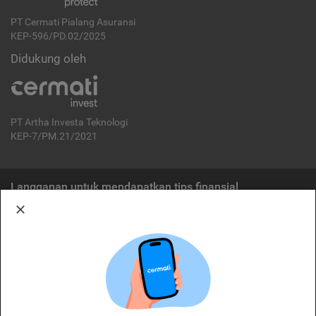
PT Cermati Pialang Asuransi
KEP-596/PD.02/2025
Didukung oleh
PT Artha Investa Teknologi
KEP-7/PM.21/2021
Langganan untuk mendapatkan tips finansial
Berlangganan
Disclaimer:
Cermati merupakan penyelenggara agregasi jasa keuangan yang terdaftar di
OJK. Oleh karena itu, produk dan/atau layanan jasa keuangan yang
ditawarkan bukan merupakan produk dan/atau layanan jasa keuangan yang
diterbitkan oleh Cermati dan Cermati tidak bertanggung jawab atas tuntutan