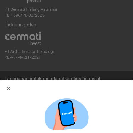
PT Cermati Pialang Asuransi
KEP-596/PD.02/2025
Didukung oleh
PT Artha Investa Teknologi
KEP-7/PM.21/2021
Langganan untuk mendapatkan tips finansial
Berlangganan
Disclaimer:
Cermati merupakan penyelenggara agregasi jasa keuangan yang terdaftar di
OJK. Oleh karena itu, produk dan/atau layanan jasa keuangan yang
ditawarkan bukan merupakan produk dan/atau layanan jasa keuangan yang
diterbitkan oleh Cermati dan Cermati tidak bertanggung jawab atas tuntutan