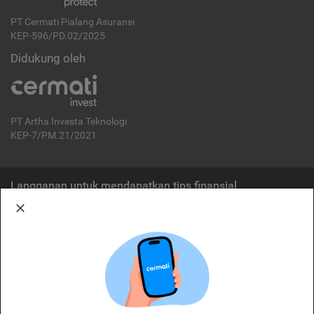
PT Cermati Pialang Asuransi
KEP-596/PD.02/2025
Didukung oleh
PT Artha Investa Teknologi
KEP-7/PM.21/2021
Langganan untuk mendapatkan tips finansial
Berlangganan
Disclaimer:
Cermati merupakan penyelenggara agregasi jasa keuangan yang terdaftar di
OJK. Oleh karena itu, produk dan/atau layanan jasa keuangan yang
ditawarkan bukan merupakan produk dan/atau layanan jasa keuangan yang
diterbitkan oleh Cermati dan Cermati tidak bertanggung jawab atas tuntutan