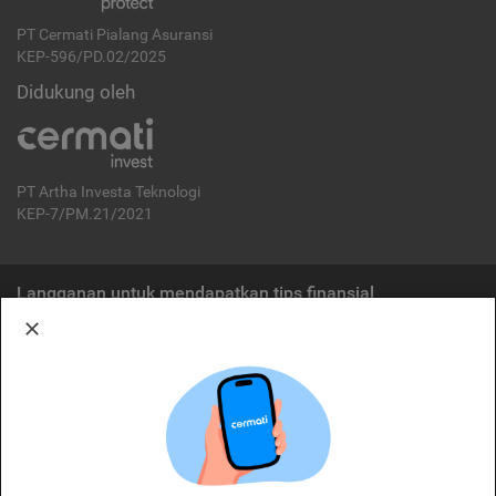
PT Cermati Pialang Asuransi
KEP-596/PD.02/2025
Didukung oleh
PT Artha Investa Teknologi
KEP-7/PM.21/2021
Langganan untuk mendapatkan tips finansial
Berlangganan
Disclaimer:
Cermati merupakan penyelenggara agregasi jasa keuangan yang terdaftar di
OJK. Oleh karena itu, produk dan/atau layanan jasa keuangan yang
ditawarkan bukan merupakan produk dan/atau layanan jasa keuangan yang
diterbitkan oleh Cermati dan Cermati tidak bertanggung jawab atas tuntutan