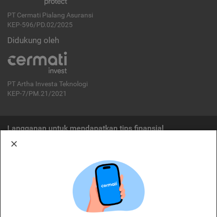
PT Cermati Pialang Asuransi
KEP-596/PD.02/2025
Didukung oleh
PT Artha Investa Teknologi
KEP-7/PM.21/2021
Langganan untuk mendapatkan tips finansial
Berlangganan
Disclaimer:
Cermati merupakan penyelenggara agregasi jasa keuangan yang terdaftar di
OJK. Oleh karena itu, produk dan/atau layanan jasa keuangan yang
ditawarkan bukan merupakan produk dan/atau layanan jasa keuangan yang
diterbitkan oleh Cermati dan Cermati tidak bertanggung jawab atas tuntutan