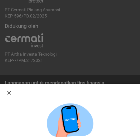
PT Cermati Pialang Asuransi
KEP-596/PD.02/2025
Didukung oleh
PT Artha Investa Teknologi
KEP-7/PM.21/2021
Langganan untuk mendapatkan tips finansial
Berlangganan
Disclaimer:
Cermati merupakan penyelenggara agregasi jasa keuangan yang terdaftar di
OJK. Oleh karena itu, produk dan/atau layanan jasa keuangan yang
ditawarkan bukan merupakan produk dan/atau layanan jasa keuangan yang
diterbitkan oleh Cermati dan Cermati tidak bertanggung jawab atas tuntutan