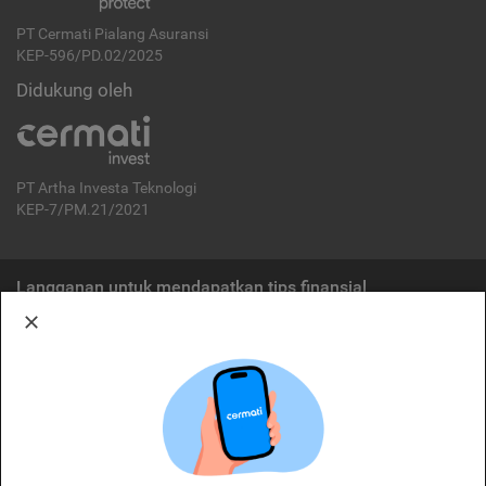
PT Cermati Pialang Asuransi
KEP-596/PD.02/2025
Didukung oleh
PT Artha Investa Teknologi
KEP-7/PM.21/2021
Langganan untuk mendapatkan tips finansial
Berlangganan
Disclaimer:
Cermati merupakan penyelenggara agregasi jasa keuangan yang terdaftar di
OJK. Oleh karena itu, produk dan/atau layanan jasa keuangan yang
ditawarkan bukan merupakan produk dan/atau layanan jasa keuangan yang
diterbitkan oleh Cermati dan Cermati tidak bertanggung jawab atas tuntutan