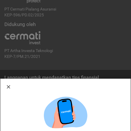
PT Cermati Pialang Asuransi
KEP-596/PD.02/2025
Didukung oleh
PT Artha Investa Teknologi
KEP-7/PM.21/2021
Langganan untuk mendapatkan tips finansial
Berlangganan
Disclaimer:
Cermati merupakan penyelenggara agregasi jasa keuangan yang terdaftar di
OJK. Oleh karena itu, produk dan/atau layanan jasa keuangan yang
ditawarkan bukan merupakan produk dan/atau layanan jasa keuangan yang
diterbitkan oleh Cermati dan Cermati tidak bertanggung jawab atas tuntutan