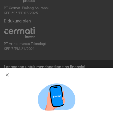
PT Cermati Pialang Asuransi
KEP-596/PD.02/2025
Didukung oleh
PT Artha Investa Teknologi
KEP-7/PM.21/2021
Langganan untuk mendapatkan tips finansial
Berlangganan
Disclaimer:
Cermati merupakan penyelenggara agregasi jasa keuangan yang terdaftar di
OJK. Oleh karena itu, produk dan/atau layanan jasa keuangan yang
ditawarkan bukan merupakan produk dan/atau layanan jasa keuangan yang
diterbitkan oleh Cermati dan Cermati tidak bertanggung jawab atas tuntutan