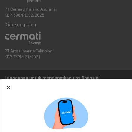
PT Cermati Pialang Asuransi
KEP-596/PD.02/2025
Didukung oleh
PT Artha Investa Teknologi
KEP-7/PM.21/2021
Langganan untuk mendapatkan tips finansial
Berlangganan
Disclaimer:
Cermati merupakan penyelenggara agregasi jasa keuangan yang terdaftar di
OJK. Oleh karena itu, produk dan/atau layanan jasa keuangan yang
ditawarkan bukan merupakan produk dan/atau layanan jasa keuangan yang
diterbitkan oleh Cermati dan Cermati tidak bertanggung jawab atas tuntutan