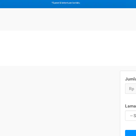
Juml
Rp
Lama