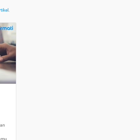
tikel
.
kan
kamu