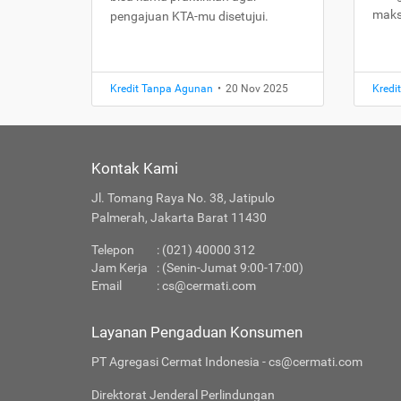
maks
pengajuan KTA-mu disetujui.
Kredit Tanpa Agunan
•
20 Nov 2025
Kredi
Kontak Kami
Jl. Tomang Raya No. 38, Jatipulo
Palmerah, Jakarta Barat 11430
Telepon
: (021) 40000 312
Jam Kerja
: (Senin-Jumat 9:00-17:00)
Email
:
cs@cermati.com
Layanan Pengaduan Konsumen
PT Agregasi Cermat Indonesia - cs@cermati.com
Direktorat Jenderal Perlindungan