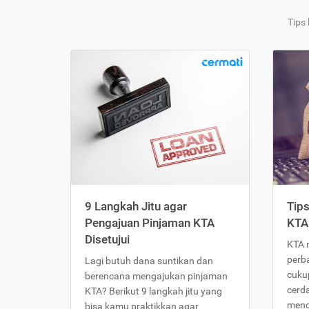
Tips
9 Langkah Jitu agar
Tip
Pengajuan Pinjaman KTA
KTA
Disetujui
KTA 
perb
Lagi butuh dana suntikan dan
cukup
berencana mengajukan pinjaman
cerd
KTA? Berikut 9 langkah jitu yang
meng
bisa kamu praktikkan agar