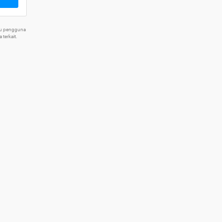
tu pengguna
terkait.