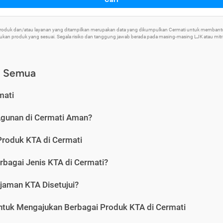
 Produk dan/atau layanan yang ditampilkan merupakan data yang dikumpulkan Cermati untuk memban
an produk yang sesuai. Segala risiko dan tanggung jawab berada pada masing-masing LJK atau mitra 
) Semua
mati
Agunan di Cermati Aman?
Produk KTA di Cermati
rbagai Jenis KTA di Cermati?
jaman KTA Disetujui?
ntuk Mengajukan Berbagai Produk KTA di Cermati