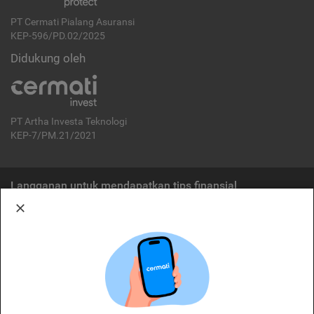
PT Cermati Pialang Asuransi
KEP-596/PD.02/2025
Didukung oleh
PT Artha Investa Teknologi
KEP-7/PM.21/2021
Langganan untuk mendapatkan tips finansial
Berlangganan
Disclaimer:
Cermati merupakan penyelenggara agregasi jasa keuangan yang terdaftar di
OJK. Oleh karena itu, produk dan/atau layanan jasa keuangan yang
ditawarkan bukan merupakan produk dan/atau layanan jasa keuangan yang
diterbitkan oleh Cermati dan Cermati tidak bertanggung jawab atas tuntutan