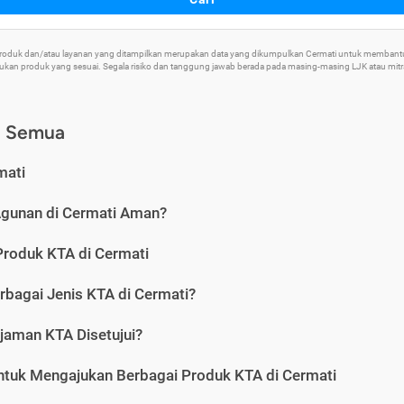
 Produk dan/atau layanan yang ditampilkan merupakan data yang dikumpulkan Cermati untuk memban
an produk yang sesuai. Segala risiko dan tanggung jawab berada pada masing-masing LJK atau mitra 
) Semua
mati
Agunan di Cermati Aman?
Produk KTA di Cermati
rbagai Jenis KTA di Cermati?
jaman KTA Disetujui?
ntuk Mengajukan Berbagai Produk KTA di Cermati