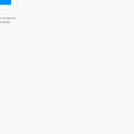
tu pengguna
terkait.