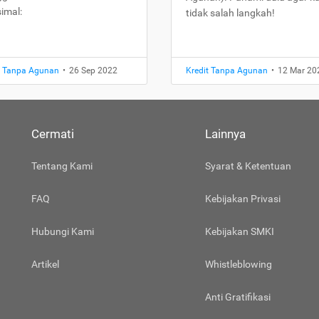
imal:
tidak salah langkah!
t Tanpa Agunan
•
26 Sep 2022
Kredit Tanpa Agunan
•
12 Mar 20
Cermati
Lainnya
Tentang Kami
Syarat & Ketentuan
FAQ
Kebijakan Privasi
Hubungi Kami
Kebijakan SMKI
Artikel
Whistleblowing
Anti Gratifikasi