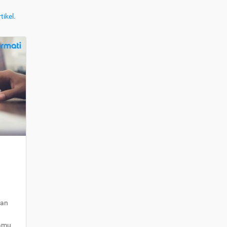
tikel
.
kan
kamu