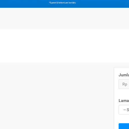
Juml
Rp
Lama