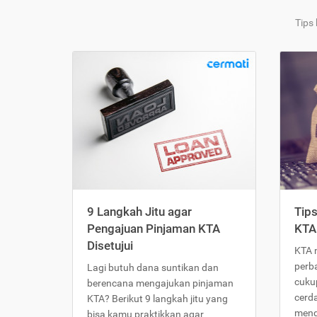
Tips
9 Langkah Jitu agar
Tip
Pengajuan Pinjaman KTA
KTA
Disetujui
KTA 
perb
Lagi butuh dana suntikan dan
cukup
berencana mengajukan pinjaman
cerd
KTA? Berikut 9 langkah jitu yang
meng
bisa kamu praktikkan agar