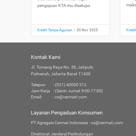
maks
pengajuan KTA-mu disetujui.
Kredit Tanpa Agunan
•
20 Nov 2025
Kredi
Kontak Kami
Jl. Tomang Raya No. 38, Jatipulo
Palmerah, Jakarta Barat 11430
Telepon
: (021) 40000 312
Jam Kerja
: (Senin-Jumat 9:00-17:00)
Email
:
cs@cermati.com
Layanan Pengaduan Konsumen
PT Agregasi Cermat Indonesia - cs@cermati.com
Direktorat Jenderal Perlindungan