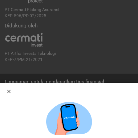
PT Cermati Pialang Asuransi
KEP-596/PD.02/2025
Didukung oleh
PT Artha Investa Teknologi
KEP-7/PM.21/2021
Langganan untuk mendapatkan tips finansial
Berlangganan
Disclaimer:
Cermati merupakan penyelenggara agregasi jasa keuangan yang terdaftar di
OJK. Oleh karena itu, produk dan/atau layanan jasa keuangan yang
ditawarkan bukan merupakan produk dan/atau layanan jasa keuangan yang
diterbitkan oleh Cermati dan Cermati tidak bertanggung jawab atas tuntutan