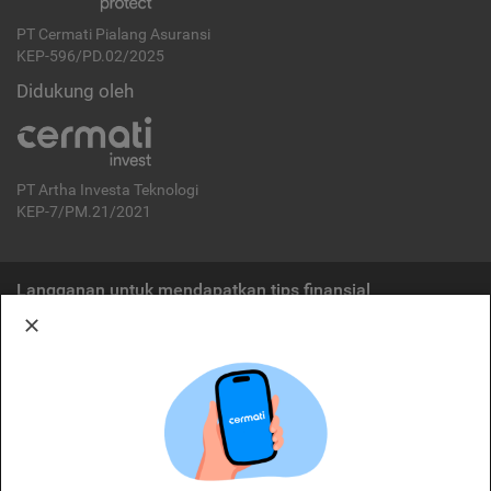
PT Cermati Pialang Asuransi
KEP-596/PD.02/2025
Didukung oleh
PT Artha Investa Teknologi
KEP-7/PM.21/2021
Langganan untuk mendapatkan tips finansial
Berlangganan
Disclaimer:
Cermati merupakan penyelenggara agregasi jasa keuangan yang terdaftar di
OJK. Oleh karena itu, produk dan/atau layanan jasa keuangan yang
ditawarkan bukan merupakan produk dan/atau layanan jasa keuangan yang
diterbitkan oleh Cermati dan Cermati tidak bertanggung jawab atas tuntutan