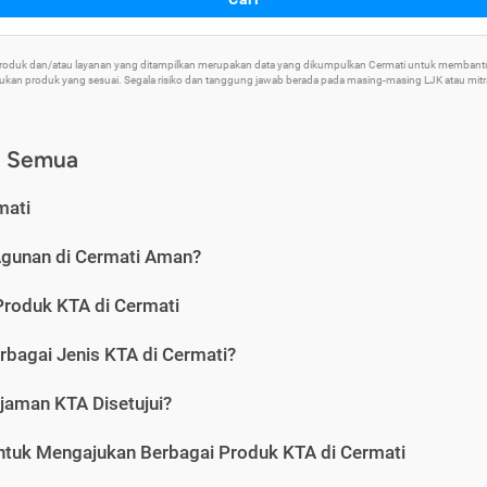
 Produk dan/atau layanan yang ditampilkan merupakan data yang dikumpulkan Cermati untuk memban
an produk yang sesuai. Segala risiko dan tanggung jawab berada pada masing-masing LJK atau mitra 
) Semua
mati
Agunan di Cermati Aman?
Produk KTA di Cermati
rbagai Jenis KTA di Cermati?
jaman KTA Disetujui?
ntuk Mengajukan Berbagai Produk KTA di Cermati