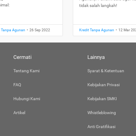
imal:
tidak salah langkah!
t Tanpa Agunan
•
26 Sep 2022
Kredit Tanpa Agunan
•
12 Mar 20
Cermati
Lainnya
Tentang Kami
Syarat & Ketentuan
FAQ
Kebijakan Privasi
Hubungi Kami
Kebijakan SMKI
Artikel
Whistleblowing
Anti Gratifikasi