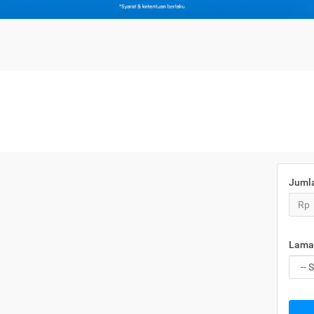
Juml
Rp
Lama