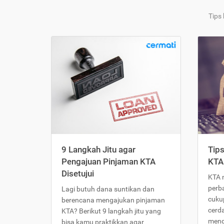
Tips
9 Langkah Jitu agar
Tip
Pengajuan Pinjaman KTA
KTA
Disetujui
KTA 
perb
Lagi butuh dana suntikan dan
cukup
berencana mengajukan pinjaman
cerd
KTA? Berikut 9 langkah jitu yang
meng
bisa kamu praktikkan agar