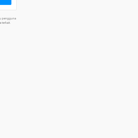
tu pengguna
terkait.