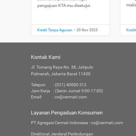
maks
pengajuan KTA-mu disetujui.
Kredit Tanpa Agunan
•
20 Nov 2025
Kredi
Kontak Kami
Jl. Tomang Raya No. 38, Jatipulo
Palmerah, Jakarta Barat 11430
Telepon
: (021) 40000 312
Jam Kerja
: (Senin-Jumat 9:00-17:00)
Email
:
cs@cermati.com
Layanan Pengaduan Konsumen
PT Agregasi Cermat Indonesia - cs@cermati.com
Direktorat Jenderal Perlindungan