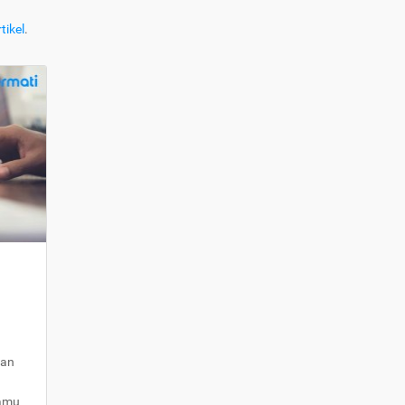
tikel
.
kan
kamu