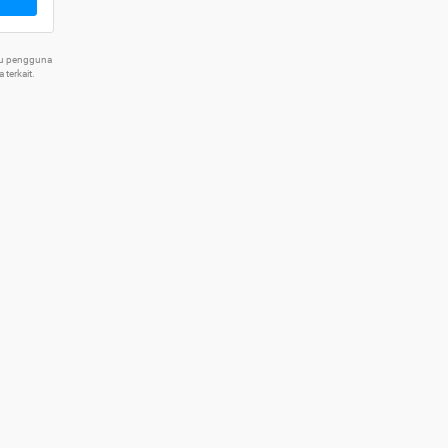
tu pengguna
terkait.