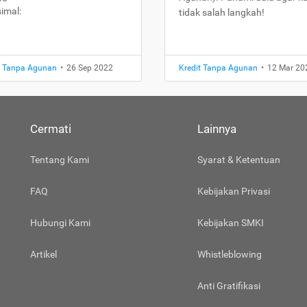
imal:
tidak salah langkah!
t Tanpa Agunan
•
26 Sep 2022
Kredit Tanpa Agunan
•
12 Mar 20
Cermati
Lainnya
Tentang Kami
Syarat & Ketentuan
FAQ
Kebijakan Privasi
Hubungi Kami
Kebijakan SMKI
Artikel
Whistleblowing
Anti Gratifikasi