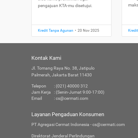
maks
pengajuan KTA-mu disetujui.
Kredit Tanpa Agunan
•
20 Nov 2025
Kredi
Kontak Kami
Jl. Tomang Raya No. 38, Jatipulo
Palmerah, Jakarta Barat 11430
Telepon
: (021) 40000 312
Jam Kerja
: (Senin-Jumat 9:00-17:00)
Email
:
cs@cermati.com
Layanan Pengaduan Konsumen
PT Agregasi Cermat Indonesia - cs@cermati.com
Direktorat Jenderal Perlindungan