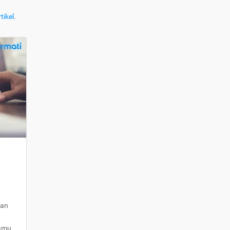
tikel
.
kan
kamu