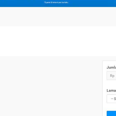
Juml
Rp
Lama