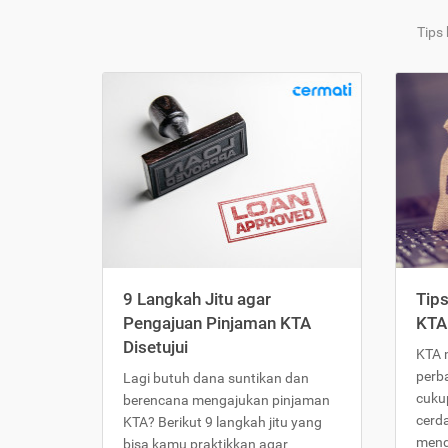
Tips
9 Langkah Jitu agar
Tip
Pengajuan Pinjaman KTA
KTA
Disetujui
KTA 
perb
Lagi butuh dana suntikan dan
cukup
berencana mengajukan pinjaman
cerd
KTA? Berikut 9 langkah jitu yang
meng
bisa kamu praktikkan agar