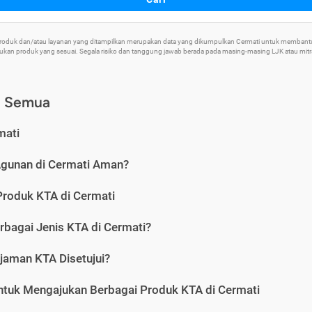
 Produk dan/atau layanan yang ditampilkan merupakan data yang dikumpulkan Cermati untuk memban
an produk yang sesuai. Segala risiko dan tanggung jawab berada pada masing-masing LJK atau mitra 
) Semua
mati
Agunan di Cermati Aman?
Produk KTA di Cermati
rbagai Jenis KTA di Cermati?
jaman KTA Disetujui?
ntuk Mengajukan Berbagai Produk KTA di Cermati