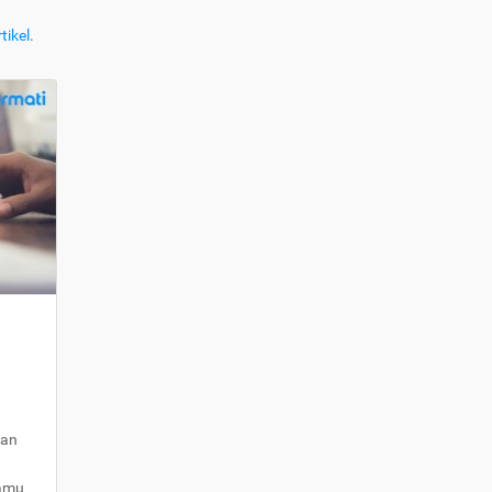
tikel
.
kan
kamu