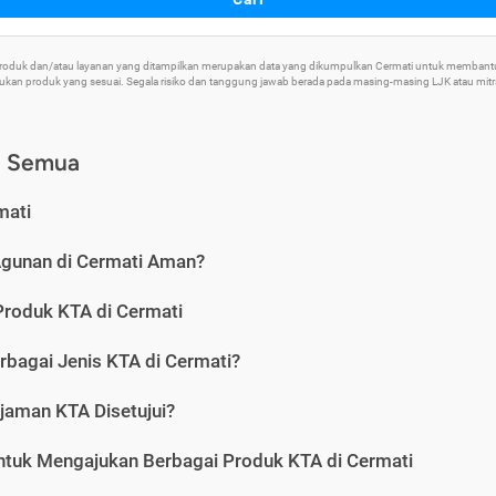
 Produk dan/atau layanan yang ditampilkan merupakan data yang dikumpulkan Cermati untuk memban
an produk yang sesuai. Segala risiko dan tanggung jawab berada pada masing-masing LJK atau mitra 
) Semua
mati
Agunan di Cermati Aman?
Produk KTA di Cermati
rbagai Jenis KTA di Cermati?
jaman KTA Disetujui?
ntuk Mengajukan Berbagai Produk KTA di Cermati