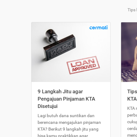
Tips
9 Langkah Jitu agar
Tip
Pengajuan Pinjaman KTA
KTA
Disetujui
KTA 
perb
Lagi butuh dana suntikan dan
cukup
berencana mengajukan pinjaman
cerd
KTA? Berikut 9 langkah jitu yang
meng
bisa kamu praktikkan agar