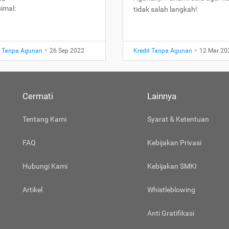
imal:
tidak salah langkah!
t Tanpa Agunan
•
26 Sep 2022
Kredit Tanpa Agunan
•
12 Mar 20
Cermati
Lainnya
Tentang Kami
Syarat & Ketentuan
FAQ
Kebijakan Privasi
Hubungi Kami
Kebijakan SMKI
Artikel
Whistleblowing
Anti Gratifikasi