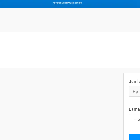
Juml
Rp
Lama