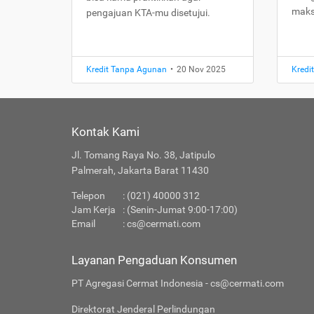
maks
pengajuan KTA-mu disetujui.
Kredit Tanpa Agunan
•
20 Nov 2025
Kredi
Kontak Kami
Jl. Tomang Raya No. 38, Jatipulo
Palmerah, Jakarta Barat 11430
Telepon
: (021) 40000 312
Jam Kerja
: (Senin-Jumat 9:00-17:00)
Email
:
cs@cermati.com
Layanan Pengaduan Konsumen
PT Agregasi Cermat Indonesia - cs@cermati.com
Direktorat Jenderal Perlindungan