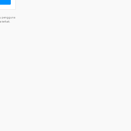
tu pengguna
terkait.