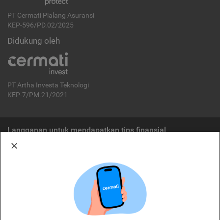
PT Cermati Pialang Asuransi
KEP-596/PD.02/2025
Didukung oleh
PT Artha Investa Teknologi
KEP-7/PM.21/2021
Langganan untuk mendapatkan tips finansial
Berlangganan
Disclaimer:
Cermati merupakan penyelenggara agregasi jasa keuangan yang terdaftar di
OJK. Oleh karena itu, produk dan/atau layanan jasa keuangan yang
ditawarkan bukan merupakan produk dan/atau layanan jasa keuangan yang
diterbitkan oleh Cermati dan Cermati tidak bertanggung jawab atas tuntutan