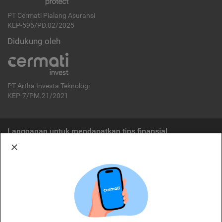
PT Cermati Pialang Asuransi
KEP-596/PD.02/2025
Didukung oleh
PT Artha Investa Teknologi
KEP-7/PM.21/2021
Langganan untuk mendapatkan tips finansial
Berlangganan
Disclaimer:
Cermati merupakan penyelenggara agregasi jasa keuangan yang terdaftar di
OJK. Oleh karena itu, produk dan/atau layanan jasa keuangan yang
ditawarkan bukan merupakan produk dan/atau layanan jasa keuangan yang
diterbitkan oleh Cermati dan Cermati tidak bertanggung jawab atas tuntutan