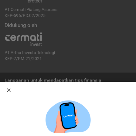
PT Cermati Pialang Asuransi
KEP-596/PD.02/2025
Didukung oleh
PT Artha Investa Teknologi
KEP-7/PM.21/2021
Langganan untuk mendapatkan tips finansial
Berlangganan
Disclaimer:
Cermati merupakan penyelenggara agregasi jasa keuangan yang terdaftar di
OJK. Oleh karena itu, produk dan/atau layanan jasa keuangan yang
ditawarkan bukan merupakan produk dan/atau layanan jasa keuangan yang
diterbitkan oleh Cermati dan Cermati tidak bertanggung jawab atas tuntutan