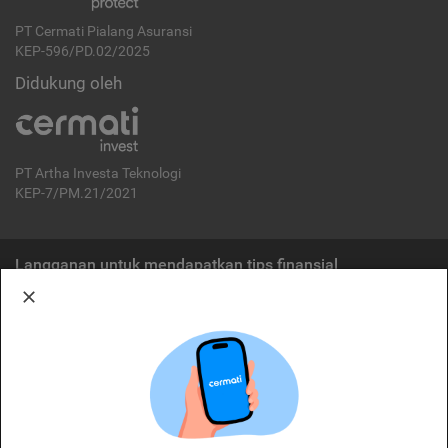
PT Cermati Pialang Asuransi
KEP-596/PD.02/2025
Didukung oleh
PT Artha Investa Teknologi
KEP-7/PM.21/2021
Langganan untuk mendapatkan tips finansial
Berlangganan
Disclaimer:
Cermati merupakan penyelenggara agregasi jasa keuangan yang terdaftar di
OJK. Oleh karena itu, produk dan/atau layanan jasa keuangan yang
ditawarkan bukan merupakan produk dan/atau layanan jasa keuangan yang
diterbitkan oleh Cermati dan Cermati tidak bertanggung jawab atas tuntutan