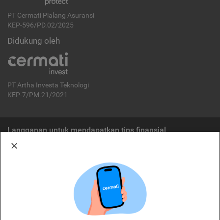
PT Cermati Pialang Asuransi
KEP-596/PD.02/2025
Didukung oleh
PT Artha Investa Teknologi
KEP-7/PM.21/2021
Langganan untuk mendapatkan tips finansial
Berlangganan
Disclaimer:
Cermati merupakan penyelenggara agregasi jasa keuangan yang terdaftar di
OJK. Oleh karena itu, produk dan/atau layanan jasa keuangan yang
ditawarkan bukan merupakan produk dan/atau layanan jasa keuangan yang
diterbitkan oleh Cermati dan Cermati tidak bertanggung jawab atas tuntutan