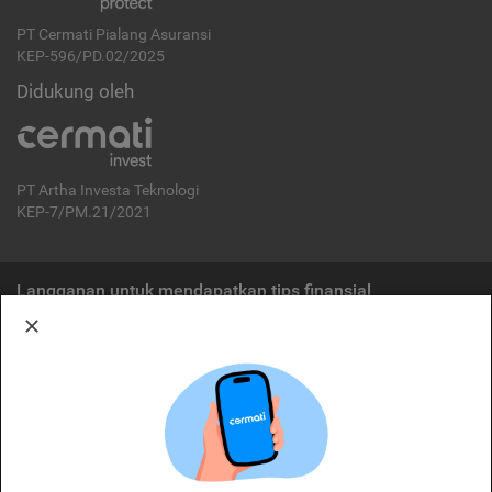
PT Cermati Pialang Asuransi
KEP-596/PD.02/2025
Didukung oleh
PT Artha Investa Teknologi
KEP-7/PM.21/2021
Langganan untuk mendapatkan tips finansial
Berlangganan
Disclaimer:
Cermati merupakan penyelenggara agregasi jasa keuangan yang terdaftar di
OJK. Oleh karena itu, produk dan/atau layanan jasa keuangan yang
ditawarkan bukan merupakan produk dan/atau layanan jasa keuangan yang
diterbitkan oleh Cermati dan Cermati tidak bertanggung jawab atas tuntutan