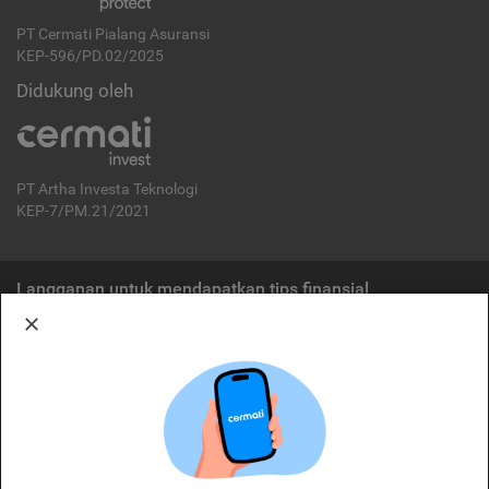
PT Cermati Pialang Asuransi
KEP-596/PD.02/2025
Didukung oleh
PT Artha Investa Teknologi
KEP-7/PM.21/2021
Langganan untuk mendapatkan tips finansial
Berlangganan
Disclaimer:
Cermati merupakan penyelenggara agregasi jasa keuangan yang terdaftar di
OJK. Oleh karena itu, produk dan/atau layanan jasa keuangan yang
ditawarkan bukan merupakan produk dan/atau layanan jasa keuangan yang
diterbitkan oleh Cermati dan Cermati tidak bertanggung jawab atas tuntutan