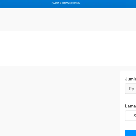
Juml
Rp
Lama