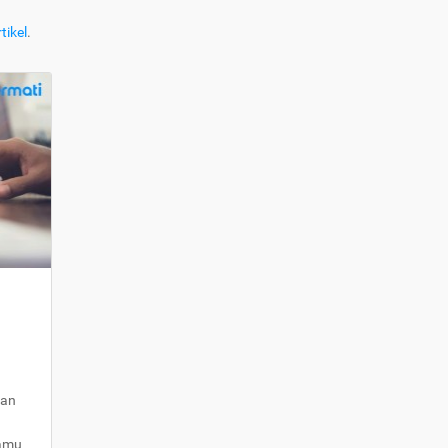
tikel
.
kan
kamu