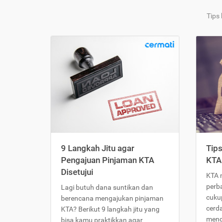
Tips
9 Langkah Jitu agar
Tip
Pengajuan Pinjaman KTA
KTA
Disetujui
KTA 
perb
Lagi butuh dana suntikan dan
cukup
berencana mengajukan pinjaman
cerd
KTA? Berikut 9 langkah jitu yang
meng
bisa kamu praktikkan agar