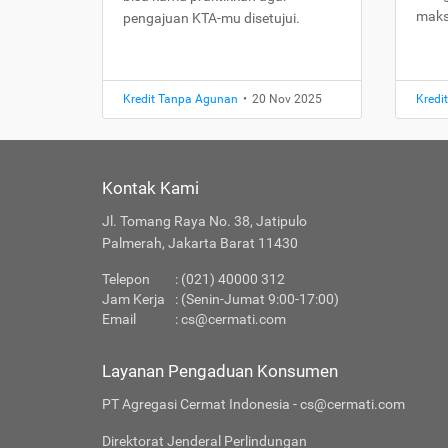
maks
pengajuan KTA-mu disetujui.
Kredit Tanpa Agunan
•
20 Nov 2025
Kredi
Kontak Kami
Jl. Tomang Raya No. 38, Jatipulo
Palmerah, Jakarta Barat 11430
Telepon
: (021) 40000 312
Jam Kerja
: (Senin-Jumat 9:00-17:00)
Email
:
cs@cermati.com
Layanan Pengaduan Konsumen
PT Agregasi Cermat Indonesia - cs@cermati.com
Direktorat Jenderal Perlindungan