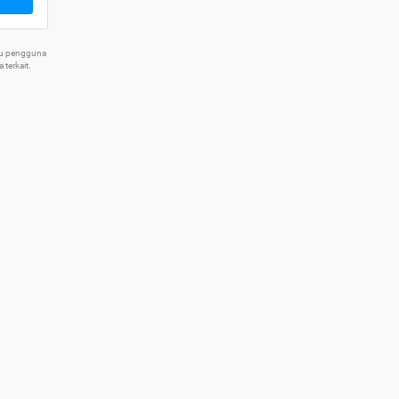
tu pengguna
terkait.