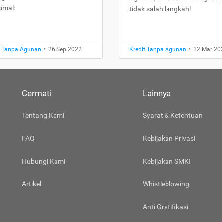
imal:
tidak salah langkah!
t Tanpa Agunan
•
26 Sep 2022
Kredit Tanpa Agunan
•
12 Mar 20
Cermati
Lainnya
Tentang Kami
Syarat & Ketentuan
FAQ
Kebijakan Privasi
Hubungi Kami
Kebijakan SMKI
Artikel
Whistleblowing
Anti Gratifikasi