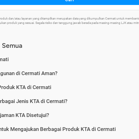
 Produk dan/atau layanan yang ditampilkan merupakan data yang dikumpulkan Cermati untuk memban
an produk yang sesuai. Segala risiko dan tanggung jawab berada pada masing-masing LJK atau mitra 
) Semua
mati
Agunan di Cermati Aman?
Produk KTA di Cermati
rbagai Jenis KTA di Cermati?
jaman KTA Disetujui?
ntuk Mengajukan Berbagai Produk KTA di Cermati