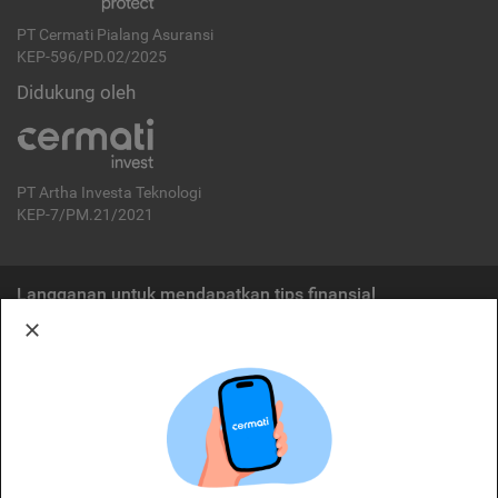
PT Cermati Pialang Asuransi
KEP-596/PD.02/2025
Didukung oleh
PT Artha Investa Teknologi
KEP-7/PM.21/2021
Langganan untuk mendapatkan tips finansial
Berlangganan
Disclaimer:
Cermati merupakan penyelenggara agregasi jasa keuangan yang terdaftar di
OJK. Oleh karena itu, produk dan/atau layanan jasa keuangan yang
ditawarkan bukan merupakan produk dan/atau layanan jasa keuangan yang
diterbitkan oleh Cermati dan Cermati tidak bertanggung jawab atas tuntutan