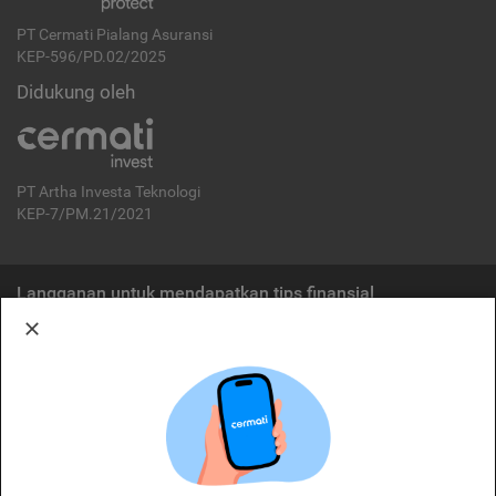
PT Cermati Pialang Asuransi
KEP-596/PD.02/2025
Didukung oleh
PT Artha Investa Teknologi
KEP-7/PM.21/2021
Langganan untuk mendapatkan tips finansial
Berlangganan
Disclaimer:
Cermati merupakan penyelenggara agregasi jasa keuangan yang terdaftar di
OJK. Oleh karena itu, produk dan/atau layanan jasa keuangan yang
ditawarkan bukan merupakan produk dan/atau layanan jasa keuangan yang
diterbitkan oleh Cermati dan Cermati tidak bertanggung jawab atas tuntutan