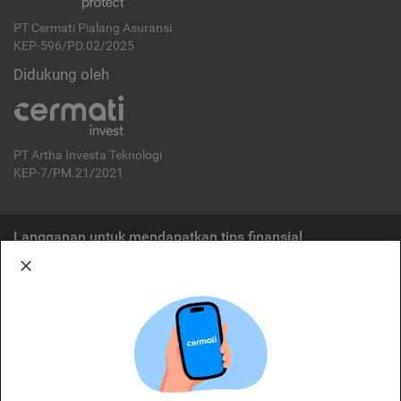
PT Cermati Pialang Asuransi
KEP-596/PD.02/2025
Didukung oleh
PT Artha Investa Teknologi
KEP-7/PM.21/2021
Langganan untuk mendapatkan tips finansial
Berlangganan
Disclaimer:
Cermati merupakan penyelenggara agregasi jasa keuangan yang terdaftar di
OJK. Oleh karena itu, produk dan/atau layanan jasa keuangan yang
ditawarkan bukan merupakan produk dan/atau layanan jasa keuangan yang
diterbitkan oleh Cermati dan Cermati tidak bertanggung jawab atas tuntutan