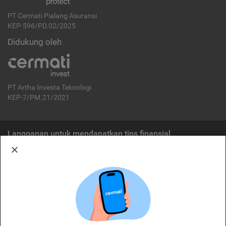
PT Cermati Pialang Asuransi
KEP-596/PD.02/2025
Didukung oleh
PT Artha Investa Teknologi
KEP-7/PM.21/2021
Langganan untuk mendapatkan tips finansial
Berlangganan
Disclaimer:
Cermati merupakan penyelenggara agregasi jasa keuangan yang terdaftar di
OJK. Oleh karena itu, produk dan/atau layanan jasa keuangan yang
ditawarkan bukan merupakan produk dan/atau layanan jasa keuangan yang
diterbitkan oleh Cermati dan Cermati tidak bertanggung jawab atas tuntutan