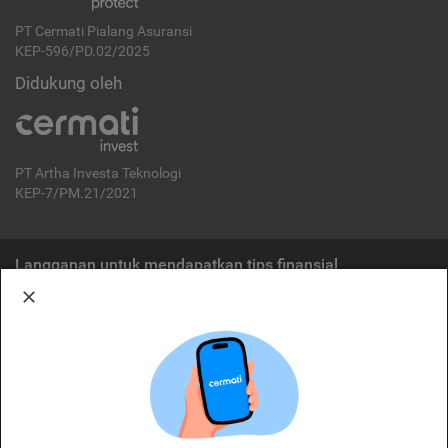
PT Cermati Pialang Asuransi
KEP-596/PD.02/2025
Didukung oleh
PT Artha Investa Teknologi
KEP-7/PM.21/2021
Langganan untuk mendapatkan tips finansial
Berlangganan
Disclaimer:
Cermati merupakan penyelenggara agregasi jasa keuangan yang terdaftar di
OJK. Oleh karena itu, produk dan/atau layanan jasa keuangan yang
ditawarkan bukan merupakan produk dan/atau layanan jasa keuangan yang
diterbitkan oleh Cermati dan Cermati tidak bertanggung jawab atas tuntutan