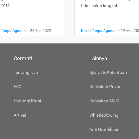
imal:
tidak salah langkah!
t Tanpa Agunan
•
26 Sep 2022
Kredit Tanpa Agunan
•
12 Mar 20
Cermati
Lainnya
Tentang Kami
Syarat & Ketentuan
FAQ
Kebijakan Privasi
Hubungi Kami
Kebijakan SMKI
Artikel
Whistleblowing
Anti Gratifikasi