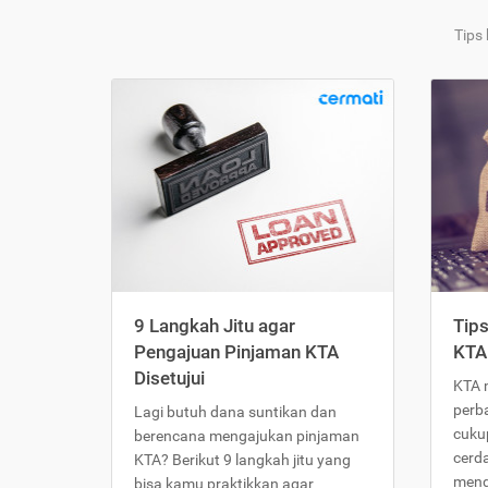
Tips
9 Langkah Jitu agar
Tip
Pengajuan Pinjaman KTA
KTA
Disetujui
KTA 
perb
Lagi butuh dana suntikan dan
cukup
berencana mengajukan pinjaman
cerd
KTA? Berikut 9 langkah jitu yang
meng
bisa kamu praktikkan agar