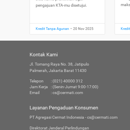
maks
pengajuan KTA-mu disetujui.
Kredit Tanpa Agunan
•
20 Nov 2025
Kredi
Kontak Kami
Jl. Tomang Raya No. 38, Jatipulo
Palmerah, Jakarta Barat 11430
Telepon
: (021) 40000 312
Jam Kerja
: (Senin-Jumat 9:00-17:00)
Email
:
cs@cermati.com
Layanan Pengaduan Konsumen
PT Agregasi Cermat Indonesia - cs@cermati.com
Direktorat Jenderal Perlindungan