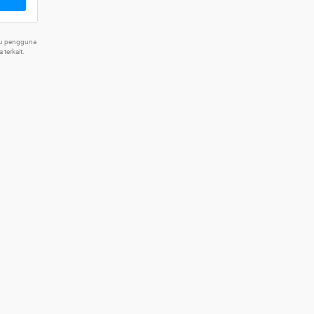
tu pengguna
terkait.