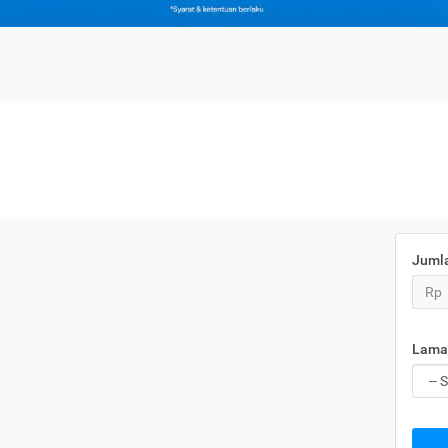
Juml
Rp
Lama