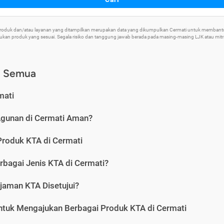
 Produk dan/atau layanan yang ditampilkan merupakan data yang dikumpulkan Cermati untuk memban
an produk yang sesuai. Segala risiko dan tanggung jawab berada pada masing-masing LJK atau mitra 
) Semua
mati
Agunan di Cermati Aman?
Produk KTA di Cermati
rbagai Jenis KTA di Cermati?
jaman KTA Disetujui?
ntuk Mengajukan Berbagai Produk KTA di Cermati